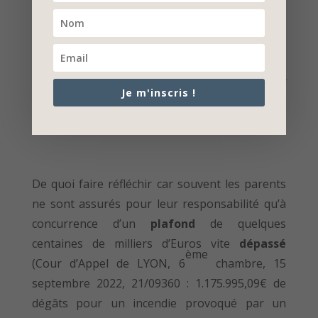
feu à une voiture dans un parking souterrain.
L’assurance incendie va alors se combiner avec
et /ou se retourner contre
l’assurance RC des
parents
pour régler les dégâts. (
Voir l’article sur
Je m'inscris !
la responsabilité civile des parents et ce que change
la loi ATTAL)
De quoi faire réfléchir car souvent les parents
ne sont assurés pour leur responsabilité qu’à
concurrence d’un
plafond
de quelques
centaines de milliers d’Euros vite
dépassé
ème
(Cour d’Appel de LYON, 6
chambre, 15
septembre 2022, 21/09360 : 1.175.995,09€ de
dégâts pour un incendie provoqué par un