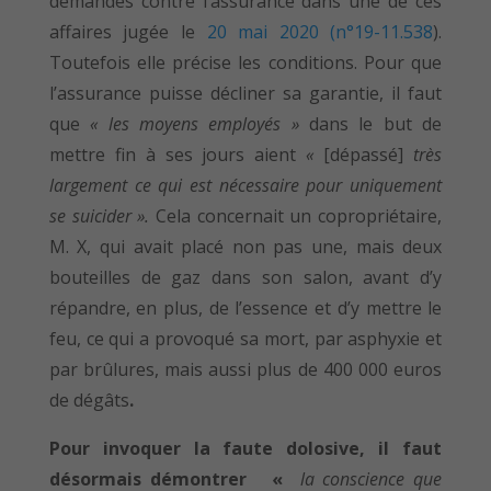
demandes contre l’assurance dans une de ces
affaires jugée le
20 mai 2020 (n°19-11.538
).
Toutefois elle précise les conditions. Pour que
l’assurance puisse décliner sa garantie, il faut
que
« les moyens employés »
dans le but de
mettre fin à ses jours aient
«
[dépassé]
très
largement ce qui est nécessaire pour uniquement
se suicider ».
Cela concernait un copropriétaire,
M. X, qui avait placé non pas une, mais deux
bouteilles de gaz dans son salon, avant d’y
répandre, en plus, de l’essence et d’y mettre le
feu, ce qui a provoqué sa mort, par asphyxie et
par brûlures, mais aussi plus de 400 000 euros
de dégâts
.
Pour invoquer la faute dolosive, il faut
désormais démontrer «
la conscience que