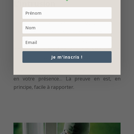
L’intrusion
Elle s’apparente à l’effraction. Mais au lieu de
casser une serrure, les voleurs vont casser une
vitre, ou découper un grillage, ou même
désactiver un système anti-intrusion (ce cas
peut être prévu par votre contrat).
Je m'inscris !
Ce vol peut avoir lieu pendant votre sommeil et
en votre présence… La preuve en est, en
principe, facile à rapporter.