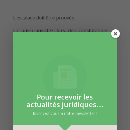
L’escalade doit être prouvée.
Là aussi, insistez lors des constatations de
police. L’escalade laisse des traces même
discrètes.
Il a pu être jugé que la
preuve
de l’escalade
incombe à l’assuré
(Cour d’appel de Lyon,
chambre 1 30 janvier 2024 22/03951)
Pour recevoir les
actualités juridiques....
Contactez-nous
Inscrivez-vous à notre newsletter !