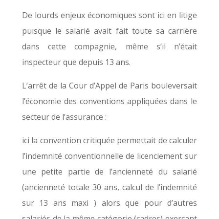
De lourds enjeux économiques sont ici en litige
puisque le salarié avait fait toute sa carrière
dans cette compagnie, même s’il n’était
inspecteur que depuis 13 ans.
L’arrêt de la Cour d’Appel de Paris bouleversait
l’économie des conventions appliquées dans le
secteur de l’assurance :
ici la convention critiquée permettait de calculer
Pour recevoir les
l’indemnité conventionnelle de licenciement sur
actualités juridiques....
une petite partie de l’ancienneté du salarié
Inscrivez-vous à notre newsletter !
(ancienneté totale 30 ans, calcul de l’indemnité
sur 13 ans maxi ) alors que pour d’autres
salariés de la même catégorie (cadres) exerçant