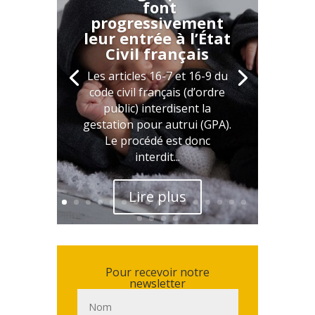
font
progressivement
leur entrée à l’État
Civil français
Les articles 16-7 et 16-9 du
code civil français (d’ordre
public) interdisent la
gestation pour autrui (GPA).
Le procédé est donc
interdit...
Lire plus
Pour recevoir notre
newsletter