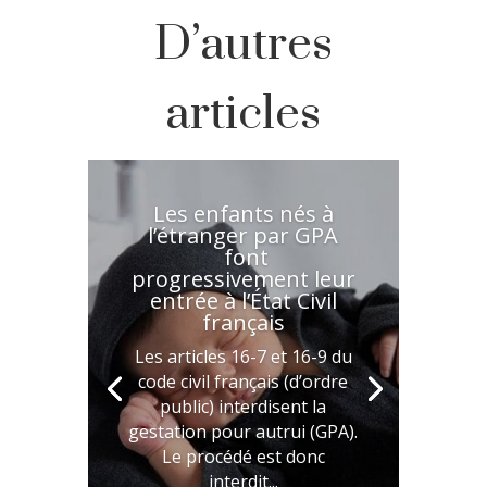
D’autres
articles
Les enfants nés à
l’étranger par GPA
font
progressivement leur
entrée à l’État Civil
français
Les articles 16-7 et 16-9 du
code civil français (d’ordre
public) interdisent la
gestation pour autrui (GPA).
Le procédé est donc
interdit...