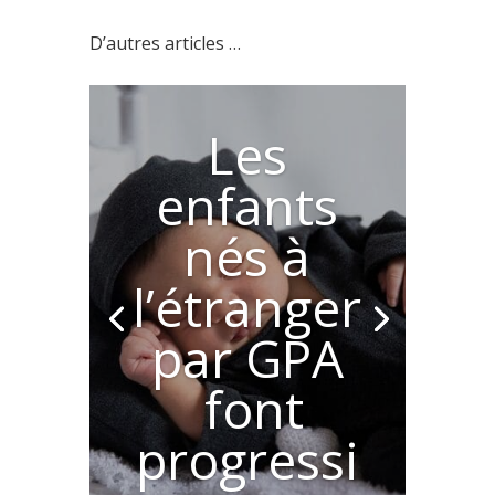
D’autres articles …
Les
enfants
nés à
l’étranger
par GPA
font
progressi