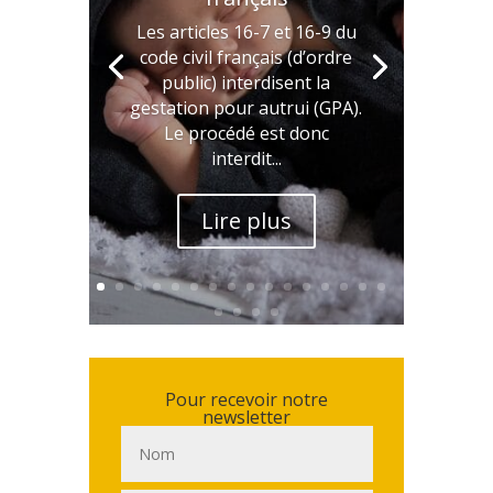
Les articles 16-7 et 16-9 du
code civil français (d’ordre
public) interdisent la
gestation pour autrui (GPA).
Le procédé est donc
interdit...
Lire plus
Pour recevoir notre
newsletter