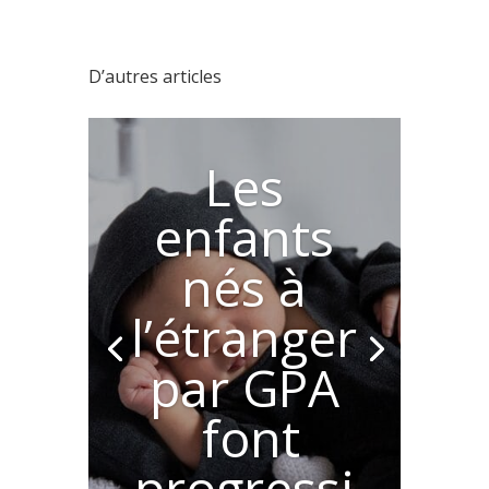
D’autres articles
Les
enfants
nés à
l’étranger
par GPA
font
progressi