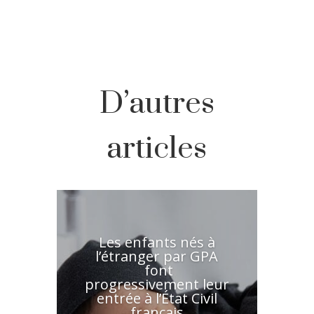
D’autres
articles
Les enfants nés à
l’étranger par GPA
font
progressivement leur
entrée à l’État Civil
français