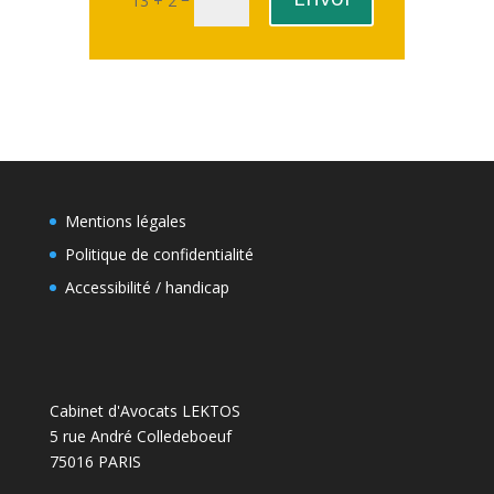
13 + 2
code civil français (d’ordre
public) interdisent la
gestation pour autrui (GPA).
Le procédé est donc
interdit...
Lire plus
Mentions légales
Politique de confidentialité
Accessibilité / handicap
Cabinet d'Avocats LEKTOS
5 rue André Colledeboeuf
75016 PARIS