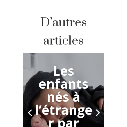
D’autres
articles
Les
enfants
nés à
l’étrange
r par