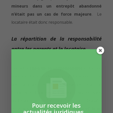
mineurs dans un entrepôt abandonné
n’était pas un cas de force majeure
. Le
locataire était donc responsable.
La répartition de la responsabilité
entre les parents et le locataire
Restait à
répartir la responsabilité
entre les
parents des incendiaires et le locataire. Tous
ces acteurs sont responsables sur le
fondement d’une responsabilité objective, sans
qu’il y ait à démontrer une faute. Le tribunal a
Pour recevoir les
pourtant retenu
¼ pour le locataire et ¾ au
actualités juridiques....