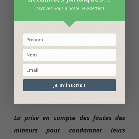
total pour les parents des incendiaires
.
Inscrivez-vous à notre newsletter !
La Cour a condamné le locataire à indemniser le
propriétaire à concurrence de 25% du préjudice
tandis que les parents des mineurs sont tenus
à 37,5% pour chacun des mineurs soit 75% au
total.
Je m'inscris !
Une Solution Juridique Originale et ses
Implications
La prise en compte des fautes des
mineurs pour condamner leurs