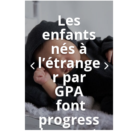
Les
enfants
nés à
l’étrange
r par
GPA
font
progress
ivement