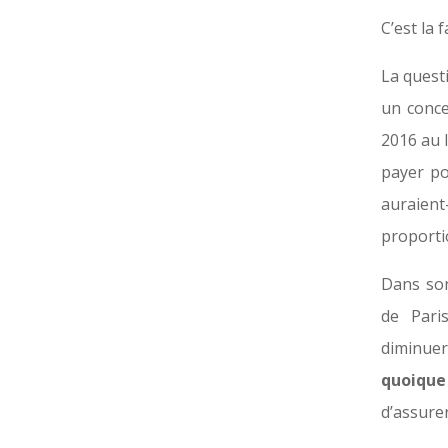
C’est la 
La questi
un conce
2016 au 
payer po
auraien
proporti
Dans son
de Pari
diminuer
quoique 
d’assure