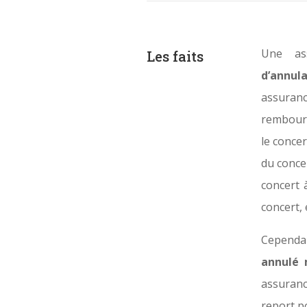
Une as
Les faits
d’annula
assuran
rembours
le concer
du conce
concert 
concert, e
Cependa
annulé 
assuranc
report po