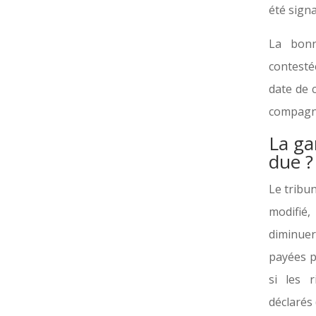
été signa
La bonn
contesté
date de c
compagni
La ga
due ?
Le tribun
modifié,
diminue
payées p
si les 
déclarés 