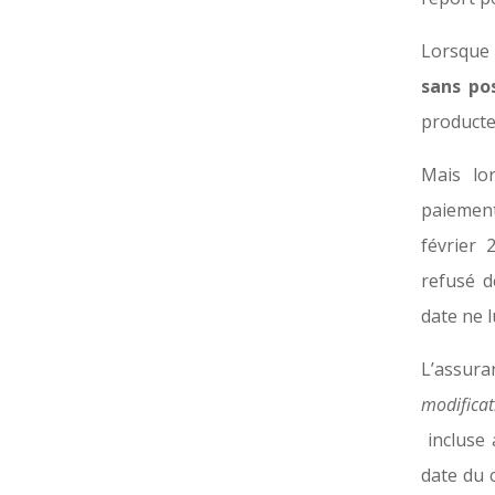
Lorsque 
sans pos
producteu
Mais lo
paiemen
février 
refusé d
date ne l
L’assur
modificat
incluse 
date du c