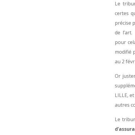
Le tribu
certes q
précise p
de l’art
pour cela
modifié 
au 2 févr
Or juste
supplém
LILLE, e
autres co
Le tribu
d’assura