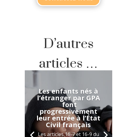
D’autres
articles …
Les enfants nés à
l’étranger par GPA
font
progressivement
leur entrée à l’État
Civil français
Les articles 16-7 et 16-9 du